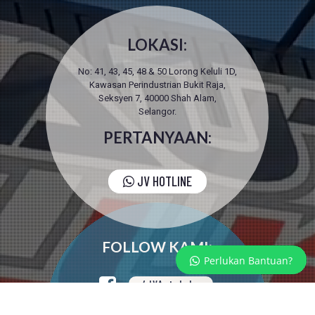
LOKASI:
No: 41, 43, 45, 48 & 50 Lorong Keluli 1D,
Kawasan Perindustrian Bukit Raja,
Seksyen 7, 40000 Shah Alam,
Selangor.
PERTANYAAN:
JV HOTLINE
FOLLOW KAMI:
Perlukan Bantuan?
/JVAutoLube
/PakarGearbox