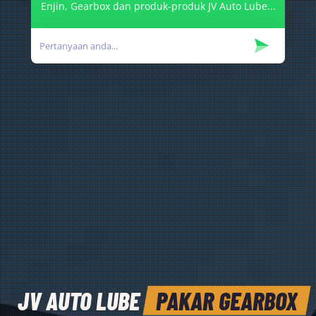
Enjin, Gearbox dan produk-produk JV Auto Lube...
JV AUTO LUBE
PAKAR GEARBOX